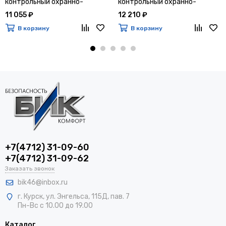
контрольный охранно-
контрольный охранно-
пожарный Гранит 12
пожарный Гранит 16
11 055 ₽
12 210 ₽
В корзину
В корзину
+7(4712) 31-09-60
+7(4712) 31-09-62
Заказать звонок
bik46@inbox.ru
г. Курск, ул. Энгельса, 115Д, пав. 7
Пн-Вс с 10.00 до 19.00
Каталог