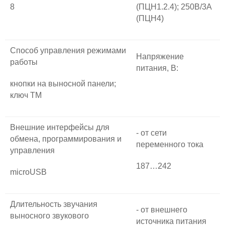
8
(ПЦН1.2.4); 250В/3А
(ПЦН4)
Способ управления режимами
Напряжение
работы
питания, B:
кнопки на выносной панели;
ключ ТМ
Внешние интерфейсы для
- от сети
обмена, программирования и
переменного тока
управления
187…242
microUSB
Длительность звучания
- от внешнего
выносного звукового
источника питания