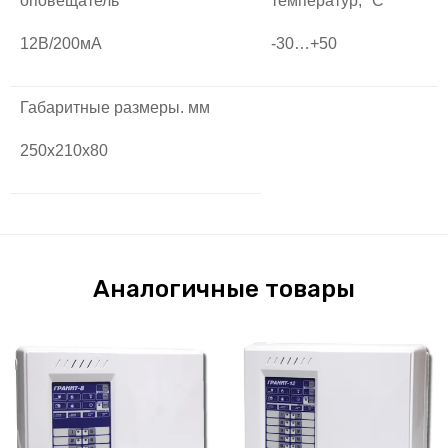
оповещатель"
температур, °С
12В/200мА
-30…+50
Габаритные размеры. мм
250х210х80
Аналогичные товары