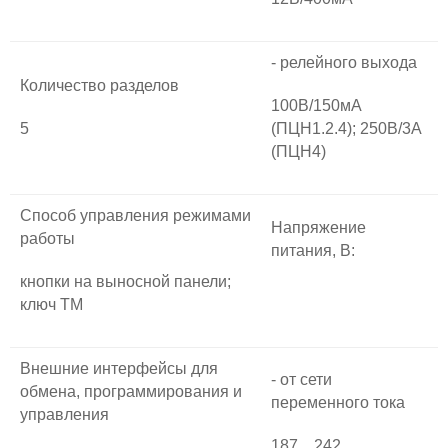
- релейного выхода
Количество разделов
100В/150мА
5
(ПЦН1.2.4); 250В/3А
(ПЦН4)
Способ управления режимами
Напряжение
работы
питания, B:
кнопки на выносной панели;
ключ ТМ
Внешние интерфейсы для
- от сети
обмена, программирования и
переменного тока
управления
187…242