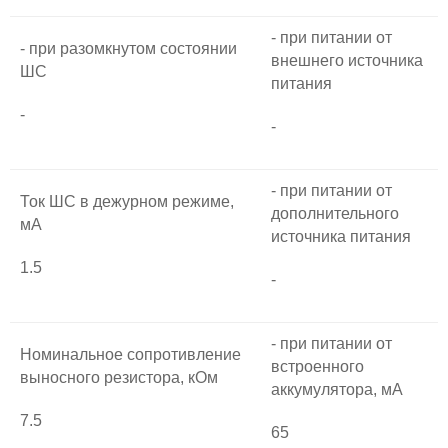
- при питании от
- при разомкнутом состоянии
внешнего источника
ШС
питания
-
-
- при питании от
Ток ШС в дежурном режиме,
дополнительного
мА
источника питания
1.5
-
- при питании от
Номинальное сопротивление
встроенного
выносного резистора, кОм
аккумулятора, мА
7.5
65