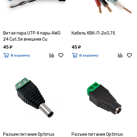
Витая пара UTP 4 пары AWG
Кабель КВК-П-2х0,75
24 Cat.5e внешняя Cu
Premium
45 ₽
45 ₽
В корзину
В корзину
Разъем питания Optimus
Разъем питания Optimus