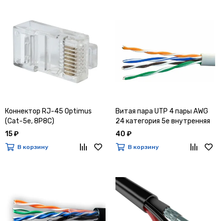
Коннектор RJ-45 Optimus
Витая пара UTP 4 пары AWG
(Cat-5e, 8P8C)
24 категория 5е внутренняя
Cu Premium
15 ₽
40 ₽
В корзину
В корзину