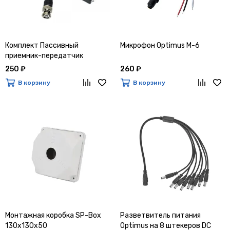
Комплект Пассивный
Микрофон Optimus M-6
приемник-передатчик
Optimus B-2T (AHD/TVI/CVI)
250 ₽
260 ₽
В корзину
В корзину
Монтажная коробка SP-Box
Разветвитель питания
130x130x50
Optimus на 8 штекеров DC