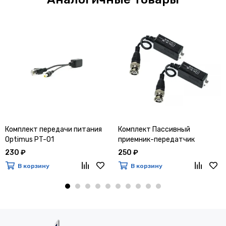
Комплект передачи питания
Комплект Пассивный
Optimus PT-01
приемник-передатчик
Optimus B-2T (AHD/TVI/CVI)
230 ₽
250 ₽
В корзину
В корзину