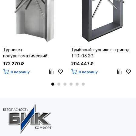
Турникет
Тумбовый турникет-трипод
полуавтоматический
TTD-03.2G
«SA401» (антипаника)
172 270 ₽
204 447 ₽
В корзину
В корзину