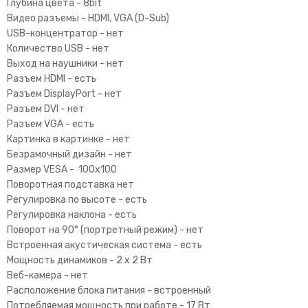
Глубина цвета - 8bit
Видео разъемы -
HDMI
,
VGA (D-Sub)
USB-концентратор -
нет
Количество USB - нет
Выход на наушники - нет
Разъем HDMI -
есть
Разъем DisplayPort -
нет
Разъем DVI -
нет
Разъем VGA -
есть
Картинка в картинке -
нет
Безрамочный дизайн -
нет
Размер VESA -
100x100
Поворотная подставка
нет
Регулировка по высоте - есть
Регулировка наклона - есть
Поворот на 90° (портретный режим) -
нет
Встроенная акустическая система -
есть
Мощность динамиков -
2 x 2 Вт
Веб-камера - нет
Расположение блока питания -
встроенный
Потребляемая мощность при работе -
17 Вт