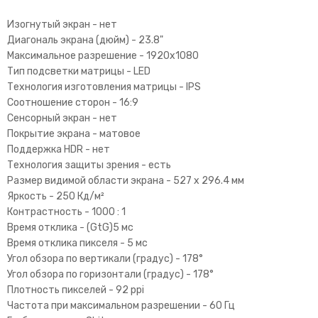
Изогнутый экран -
нет
Диагональ экрана (дюйм) -
23.8"
Максимальное разрешение -
1920x1080
Тип подсветки матрицы -
LED
Технология изготовления матрицы -
IPS
Соотношение сторон -
16:9
Сенсорный экран -
нет
Покрытие экрана -
матовое
Поддержка HDR -
нет
Технология защиты зрения -
есть
Размер видимой области экрана -
527 x 296.4 мм
Яркость -
250 Кд/м²
Контрастность -
1000 : 1
Время отклика - (GtG)5 мс
Время отклика пикселя -
5 мс
Угол обзора по вертикали (градус) -
178°
Угол обзора по горизонтали (градус) -
178°
Плотность пикселей -
92 ppi
Частота при максимальном разрешении -
60 Гц