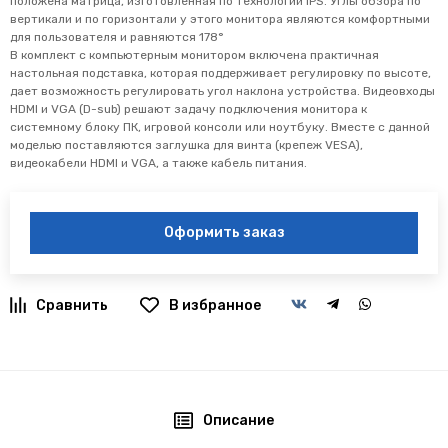
положена матрица, изготовленная по технологии IPS. Углы обзора по
вертикали и по горизонтали у этого монитора являются комфортными
для пользователя и равняются 178°
В комплект с компьютерным монитором включена практичная
настольная подставка, которая поддерживает регулировку по высоте,
дает возможность регулировать угол наклона устройства. Видеовходы
HDMI и VGA (D-sub) решают задачу подключения монитора к
системному блоку ПК, игровой консоли или ноутбуку. Вместе с данной
моделью поставляются заглушка для винта (крепеж VESA),
видеокабели HDMI и VGA, а также кабель питания.
Оформить заказ
В избранное
Описание