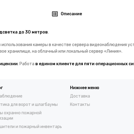
Описание
дсветка до 30 метров
.
 использования камеры в качестве сервера видеонаблюдения уст
вое хранилище, на облачный или локальный сервер «Линия».
лицензии
. Работа
в едином клиенте для пяти операционных с
ог
Нижнее меню
аблюдение
Доставка
тика для ворот и шлагбаумы
Контакты
ы охранно пожарной
изации
шители и пожарный инвентарь