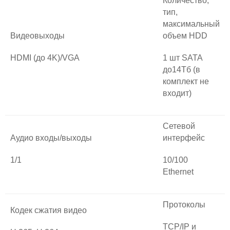
Количество,
тип,
максимальный
Видеовыходы
объем HDD
HDMI (до 4K)/VGA
1 шт SATA
до14Тб (в
комплект не
входит)
Сетевой
Аудио входы/выходы
интерфейс
1/1
10/100
Ethernet
Протоколы
Кодек сжатия видео
TCP/IP и