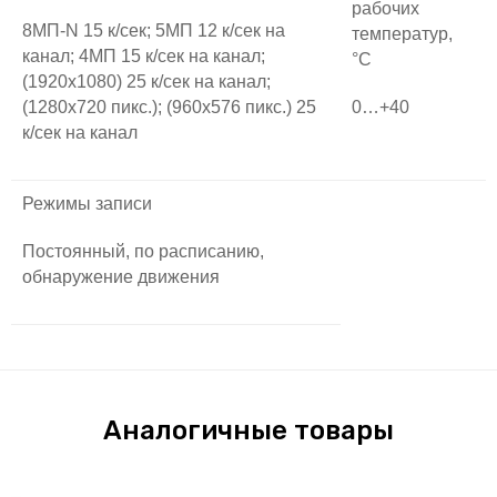
рабочих
8МП-N 15 к/сек; 5МП 12 к/сек на
температур,
канал; 4МП 15 к/сек на канал;
°С
(1920х1080) 25 к/сек на канал;
(1280х720 пикс.); (960х576 пикс.) 25
0…+40
к/сек на канал
Режимы записи
Постоянный, по расписанию,
обнаружение движения
Аналогичные товары