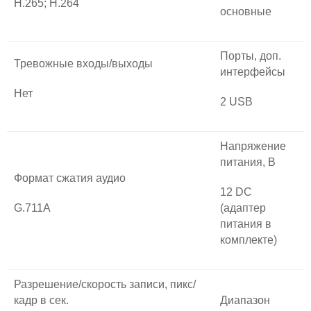
H.265; H.264
основные
Порты, доп.
Тревожные входы/выходы
интерфейсы
Нет
2 USB
Напряжение
питания, В
Формат сжатия аудио
12 DC
G.711A
(адаптер
питания в
комплекте)
Разрешение/скорость записи, пикс/
кадр в сек.
Диапазон