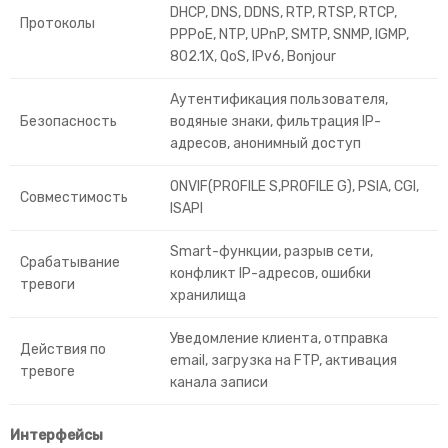
DHCP, DNS, DDNS, RTP, RTSP, RTCP,
Протоколы
PPPoE, NTP, UPnP, SMTP, SNMP, IGMP,
802.1X, QoS, IPv6, Bonjour
Аутентификация пользователя,
Безопасность
водяные знаки, фильтрация IP-
адресов, анонимный доступ
ONVIF(PROFILE S,PROFILE G), PSIA, CGI,
Совместимость
ISAPI
Smart-функции, разрыв сети,
Срабатывание
конфликт IP-адресов, ошибки
тревоги
хранилища
Уведомление клиента, отправка
Действия по
email, загрузка на FTP, активация
тревоге
канала записи
Интерфейсы