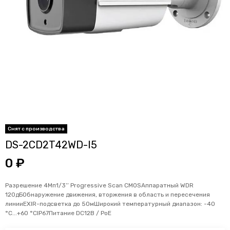
DS-2CD2T42WD-I5
0 ₽
Разрешение 4Мп1/3’’ Progressive Scan CMOSАппаратный WDR
120дБОбнаружение движения, вторжения в область и пересечения
линииEXIR-подсветка до 50мШирокий температурный диапазон: -40
°C...+60 °CIP67Питание DC12В / PoE