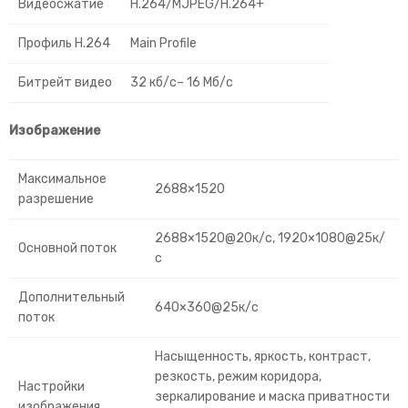
Видеосжатие
H.264/MJPEG/H.264+
Профиль H.264
Main Profile
Битрейт видео
32 кб/с– 16 Мб/с
Изображение
Максимальное
2688×1520
разрешение
2688×1520@20к/с, 1920×1080@25к/
Основной поток
с
Дополнительный
640×360@25к/с
поток
Насыщенность, яркость, контраст,
резкость, режим коридора,
Настройки
зеркалирование и маска приватности
изображения